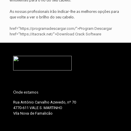
emolientes para o fio do seu cabelo.
As nossas profissionais irão indicar-lhe as melhores opções para
que volte a ver o brilho do seu cabelo.
href="https://programadescargar.com/">Program Descargar
href="https://itacrack.net/">Download Crack Software
Onde estamos
Rua António Carvalho Azevedo, nº 70
4770-611 VALE S. MARTINHO
Vila Nova de Famalicão